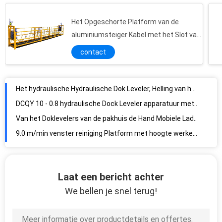
Het Opgeschorte Platform van de
aluminiumsteiger Kabel met het Slot van
de 30 kNveiligheid
Het hydraulische Hydraulische Dok Leveler, Helling van het Ladingsdok met het Werk Hoogte 1.2 - 1.8 m
contact
DCQY 10 - 0.8 hydraulische Dock Leveler apparatuur met nominale belasting 10t
Van het Doklevelers van de pakhuis de Hand Mobiele Lading Regelbare Hoogte
9.0 m/min venster reiniging Platform met hoogte werken 100 m
Het hoogst Geautomatiseerde Op rails gemonteerde Wapen van de de Steigercdgb Schommeling van de Vensterwas
600 kg gewaardeerd capaciteit geschorste liften installatie Platform
7.84KN liften installatie Platform met snelheid YEJ100L-4 Motor
2×5.5 kW-Machts Enige Mast die Steiger met Saldoapparaat beklimt
Dubbele van de de Steigertoegang van de Mastklimmer het Platformsystemen STC100
Laat een bericht achter
Hoogte Regelbare Dubbele Mast die het Werkplatform beklimt 1700 kg anti-Valt
We bellen je snel terug!
Dubbele Mast werkplatform klimmen STC100 met behulp van hijs snelheid 8.3 m/min
Hoog Staal Opgeschort het Werkplatform ZLP800 met 3 Fasemotor