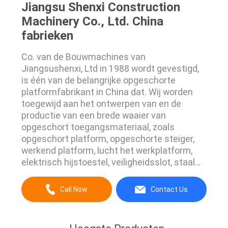
Jiangsu Shenxi Construction
Machinery Co., Ltd. China
fabrieken
Co. van de Bouwmachines van
Jiangsushenxi, Ltd in 1988 wordt gevestigd,
is één van de belangrijke opgeschorte
platformfabrikant in China dat. Wij worden
toegewijd aan het ontwerpen van en de
productie van een brede waaier van
opgeschort toegangsmateriaal, zoals
opgeschort platform, opgeschorte steiger,
werkend platform, lucht het werkplatform,
elektrisch hijstoestel, veiligheidsslot, staal
opgeschorte steiger, het opgeschorte
platform van de aluminiumlegering, wieg, enz.
Call Now
Contact Us
Onze producten worden gebruikt voor
tijdelijke, flexibele toegangsdoeleinden, zoals
onderhoud en bouwwerkzaamheid