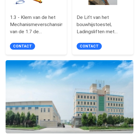
1.3 - Klem van de het
De Lift van het
Mechanismeverschansing
bouwhijstoestel,
van de 1.7 de
Ladingsliften met
Opgeschorte
22m/min Geschatte het
Meteropschorting van
Opheffen Snelheid
CONTACT
CONTACT
Platformdelen