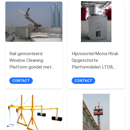
POLICY
Rail gemonteerd
Hijstoestel/Motor/Kruk
Window Cleaning
Opgeschorte
Platform gondel met
Platformdelen LTD8,
capaciteit 200-300 kg
LTD6, LTD5
CONTACT
CONTACT