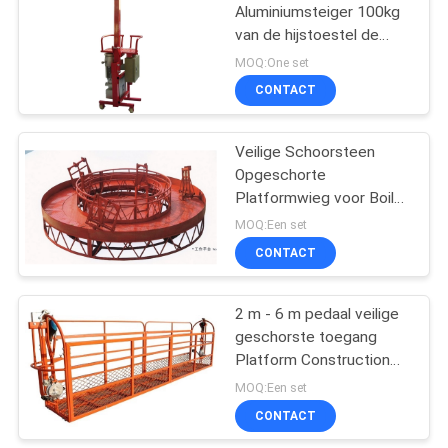
Aluminiumsteiger 100kg
van de hijstoestel de
Enige Persoon Capaciteit
MOQ:One set
ZLP100
CONTACT
Veilige Schoorsteen
Opgeschorte
Platformwieg voor Boiler,
Schuur het Werken
MOQ:Een set
CONTACT
2 m - 6 m pedaal veilige
geschorste toegang
Platform Construction
Equipment
MOQ:Een set
CONTACT