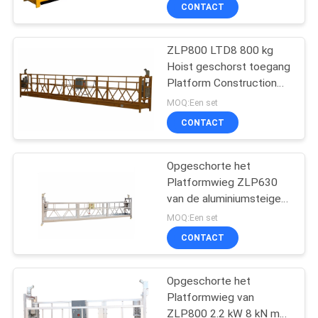
CONTACTEER
CONTACT
ONS
ZLP800 LTD8 800 kg
Hoist geschorst toegang
VERZOEK
Platform Construction
OM
Equipment
MOQ:Een set
EEN
CONTACT
CITAAT
Opgeschorte het
Platformwieg ZLP630
COMPANY
van de aluminiumsteiger
NEWS
Staal
MOQ:Een set
CONTACT
SITEMAP
Opgeschorte het
Platformwieg van
PRIVACY
ZLP800 2.2 kW 8 kN met