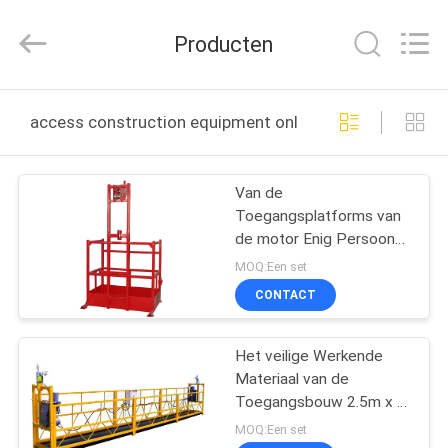
Shenxi
Construction
Machinery
Producten
Co.,
Ltd..
All
Rights
HUIS
Reserved.
access construction equipment online fabricage
PRODUCTEN
Van de
Toegangsplatforms van
ONGEVEER
de motor Enig Persoon
ONS
Mobiel Industrieel het
MOQ:Een set
Werkplatform
CONTACT
FABRIEKSREIS
Het veilige Werkende
Materiaal van de
KWALITEITSCONTROLE
Toegangsbouw 2.5m x 3
1000 kg ZLP1000
MOQ:Een set