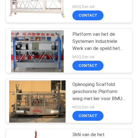
POLICY
tijdelijk Geïnstalleerde
MOQ:Een set
Brandkast
CONTACT
Platform van het de
Systemen Industriële
Werk van de speld het
Aluminium Opgeschorte
MOQ:Een set
Steiger
CONTACT
Opknoping Scaffold
geschorste Platform
wieg met lier voor BMU
from
MOQ:Een set
CONTACT
3kN van de het