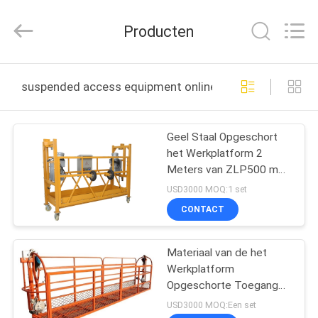
Shenxi
Construction
Machinery
Producten
Co.,
Ltd..
All
Rights
HUIS
Reserved.
suspended access equipment online fabricage
PRODUCTEN
Geel Staal Opgeschort
het Werkplatform 2
ONGEVEER
Meters van ZLP500 met
ONS
3 Fasemotor
USD3000 MOQ:1 set
CONTACT
FABRIEKSREIS
Materiaal van de het
Werkplatform
KWALITEITSCONTROLE
Opgeschorte Toegang
van de hoge
USD3000 MOQ:Een set