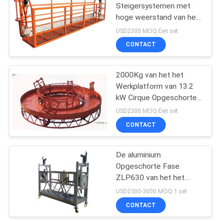
Steigersystemen met
hoge weerstand van het
het Werkplatform
USD2300 MOQ:Een set
CONTACT
2000Kg van het het
Werkplatform van 13.2
kW Cirque Opgeschorte
de Steigersystemen
USD2300 MOQ:Een set
CONTACT
De aluminium
Opgeschorte Fase
ZLP630 van het het
Werkplatform 380V 3
USD2500-3000 MOQ:1 set
met Elektrocontroledoos
CONTACT