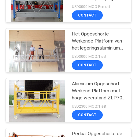
POLICY
steiger voor 500 kg 800
USD3000 MOQ:Een set
kg 1000kg
CONTACT
Het Opgeschorte
Werkende Platform van
het legeringsaluminium
Steiger voor de Bouw
USD3000 MOQ:1 set
van Voorgevelonderhoud
CONTACT
Aluminium Opgeschort
Werkend Platform met
hoge weerstand ZLP700
met 2 Meters Platform
USD2300 MOQ:1 set
CONTACT
Pedaal Opgeschorte de