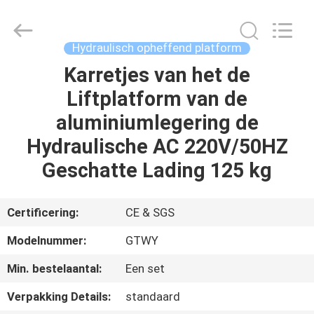
Shenxi
Construction
Machinery
Co.,
Ltd..
Hydraulisch opheffend platform
All
Rights
Karretjes van het de
HUIS
Reserved.
Liftplatform van de
PRODUCTEN
aluminiumlegering de
Hydraulische AC 220V/50HZ
ONGEVEER
Geschatte Lading 125 kg
ONS
Certificering:
CE & SGS
FABRIEKSREIS
Modelnummer:
GTWY
Min. bestelaantal:
Een set
KWALITEITSCONTROLE
Verpakking Details:
standaard