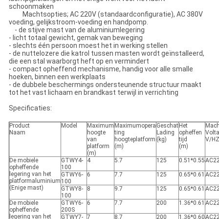
schoonmaken
Machtsopties; AC 220V (standaardconfiguratie), AC 380V
voeding, gelijkstroom-voeding en handpomp.
- de stijve mast van de aluminiumlegering
- licht totaal gewicht, gemak van beweging
- slechts één persoon moest het in werking stellen
- de nuttelozere die katrol tussen masten wordt geïnstalleerd,
die een stal waarborgt heft op en vermindert
- compact opheffend mechanisme, handig voor alle smalle
hoeken, binnen een werkplaats
- de dubbele beschermings ondersteunende structuur maakt
tot het vast lichaam en brandkast terwijl in verrichting
Specificaties:
Product
Model
Maximum
Maximumopera
Geschat
Het
Mach
Naam
hoogte
ting
Lading
opheffen
Volt
van
hoogteplatform
(kg)
tijd
V/H
platform
(m)
(m)
(m)
De mobiele
GTWY4-
4
5.7
125
0.51*0.55
AC2
opheffende
100
legering van het
GTWY6-
6
7.7
125
0.65*0.61
AC2
platformaluminium
100
(Enige mast)
GTWY8-
8
9.7
125
0.65*0.61
AC2
100
De mobiele
GTWY6-
6
7.7
200
1.36*0.61
AC2
opheffende
200S
legering van het
GTWY7-
7
8.7
200
1.36*0.60
AC2