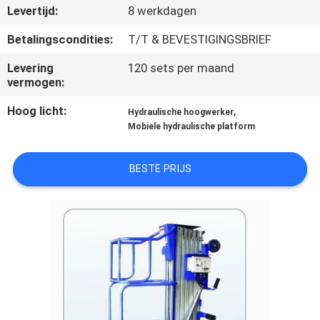
CONTACTEER
Levertijd:
8 werkdagen
ONS
Betalingscondities:
T/T & BEVESTIGINGSBRIEF
Levering
120 sets per maand
VERZOEK
vermogen:
OM
Hoog licht:
,
Hydraulische hoogwerker
EEN
Mobiele hydraulische platform
CITAAT
BESTE PRIJS
COMPANY
NEWS
SITEMAP
PRIVACY